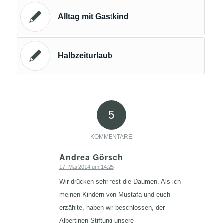
Alltag mit Gastkind
Halbzeiturlaub
5
KOMMENTARE
Andrea Görsch
17. Mai 2014 um 14:25
sagte:
Wir drücken sehr fest die Daumen. Als ich
meinen Kindern von Mustafa und euch
erzählte, haben wir beschlossen, der
Albertinen-Stiftung unsere