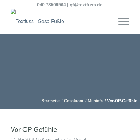
040 73509964
|
gf@textfuss.de
Startseite
/
Gesakram
/
Mustafa
/
Vor-OP-Gefühle
Vor-OP-Gefühle
/
/
17. Mai 2014
5 Kommentare
in
Mustafa