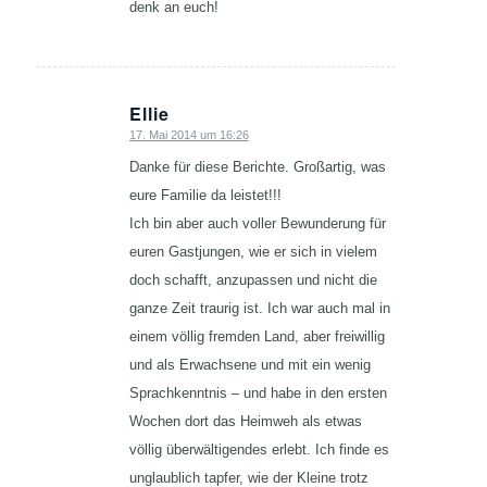
denk an euch!
Ellie
17. Mai 2014 um 16:26
sagte:
Danke für diese Berichte. Großartig, was
eure Familie da leistet!!!
Ich bin aber auch voller Bewunderung für
euren Gastjungen, wie er sich in vielem
doch schafft, anzupassen und nicht die
ganze Zeit traurig ist. Ich war auch mal in
einem völlig fremden Land, aber freiwillig
und als Erwachsene und mit ein wenig
Sprachkenntnis – und habe in den ersten
Wochen dort das Heimweh als etwas
völlig überwältigendes erlebt. Ich finde es
unglaublich tapfer, wie der Kleine trotz