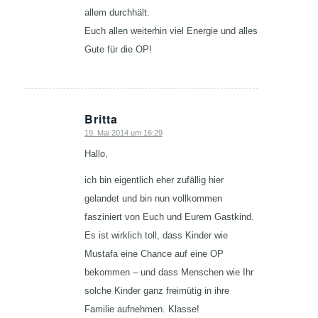
allem durchhält.
Euch allen weiterhin viel Energie und alles
Gute für die OP!
Britta
19. Mai 2014 um 16:29
sagte:
Hallo,
ich bin eigentlich eher zufällig hier
gelandet und bin nun vollkommen
fasziniert von Euch und Eurem Gastkind.
Es ist wirklich toll, dass Kinder wie
Mustafa eine Chance auf eine OP
bekommen – und dass Menschen wie Ihr
solche Kinder ganz freimütig in ihre
Familie aufnehmen. Klasse!