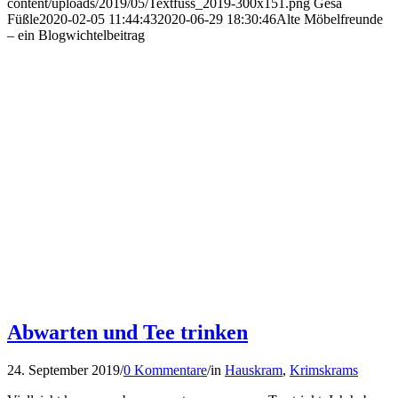
content/uploads/2019/05/Textfuss_2019-300x151.png
Gesa
Füßle
2020-02-05 11:44:43
2020-06-29 18:30:46
Alte Möbelfreunde
– ein Blogwichtelbeitrag
Abwarten und Tee trinken
24. September 2019
/
0 Kommentare
/
in
Hauskram
,
Krimskrams