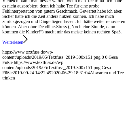
Vielleicht kann man besser warten, wenn man Tee trinkt. Ich habe
es nicht ausprobiert, denn ich halte Tee für eine grobe
Fehlinterpretation von gutem Geschmack. Gewartet habe ich aber.
Sicher hätte ich die Zeit anders nutzen können. Ich habe mich
zurückgezogen und Dinge liegen lassen. Ich hätte weiter renovieren
können. Aber ohne Deadline-Stress („Noch eine Stunde, dann
kommen die Kinder!“) macht mir das meiste keinen rechten Spaß.
Weiterlesen
https://www.textfuss.de/wp-
content/uploads/2019/05/Textfuss_2019-300x151.png
0
0
Gesa
Füßle
https://www.textfuss.de/wp-
content/uploads/2019/05/Textfuss_2019-300x151.png
Gesa
Füßle
2019-09-24 14:22:49
2020-06-29 18:31:04
Abwarten und Tee
trinken