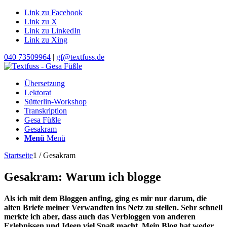
Link zu Facebook
Link zu X
Link zu LinkedIn
Link zu Xing
040 73509964
|
gf@textfuss.de
Übersetzung
Lektorat
Sütterlin-Workshop
Transkription
Gesa Füßle
Gesakram
Menü
Menü
Startseite
1
/
Gesakram
Gesakram: Warum ich blogge
Als ich mit dem Bloggen anfing, ging es mir nur darum, die
alten Briefe meiner Verwandten ins Netz zu stellen. Sehr schnell
merkte ich aber, dass auch das Verbloggen von anderen
Erlebnissen und Ideen viel Spaß macht. Mein Blog hat weder