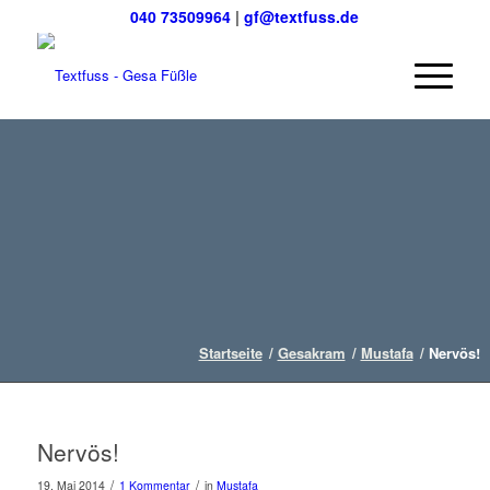
040 73509964
|
gf@textfuss.de
Startseite
/
Gesakram
/
Mustafa
/
Nervös!
Nervös!
/
/
19. Mai 2014
1 Kommentar
in
Mustafa