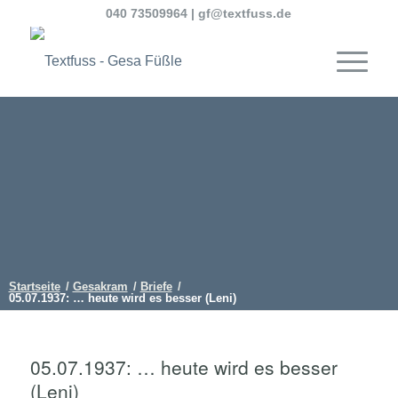
040 73509964
|
gf@textfuss.de
Startseite
/
Gesakram
/
Briefe
/
05.07.1937: … heute wird es besser (Leni)
05.07.1937: … heute wird es besser
(Leni)