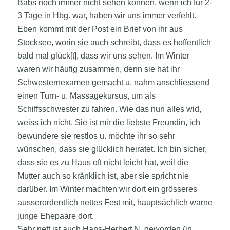
Babs noch immer nicht sehen können, wenn ich für 2-
3 Tage in Hbg. war, haben wir uns immer verfehlt.
Eben kommt mit der Post ein Brief von ihr aus
Stocksee, worin sie auch schreibt, dass es hoffentlich
bald mal glück[t], dass wir uns sehen. Im Winter
waren wir häufig zusammen, denn sie hat ihr
Schwesternexamen gemacht u. nahm anschliessend
einen Turn- u. Massagekursus, um als
Schiffsschwester zu fahren. Wie das nun alles wid,
weiss ich nicht. Sie ist mir die liebste Freundin, ich
bewundere sie restlos u. möchte ihr so sehr
wünschen, dass sie glücklich heiratet. Ich bin sicher,
dass sie es zu Haus oft nicht leicht hat, weil die
Mutter auch so kränklich ist, aber sie spricht nie
darüber. Im Winter machten wir dort ein grösseres
ausserordentlich nettes Fest mit, hauptsächlich warne
junge Ehepaare dort.
Sehr nett ist auch Hans-Herbert N. geworden (in