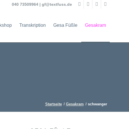
040 73509964
|
gf@textfuss.de
rkshop
Transkription
Gesa Füßle
Gesakram
Startseite
/
Gesakram
/
schwanger