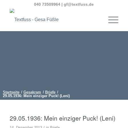
040 73509964
|
gf@textfuss.de
Startseite
/
Gesakram
/
Briefe
/
29.05.1936: Mein einziger Puck! (Leni)
29.05.1936: Mein einziger Puck! (Leni)
/
14. Dezember 2013
in
Briefe