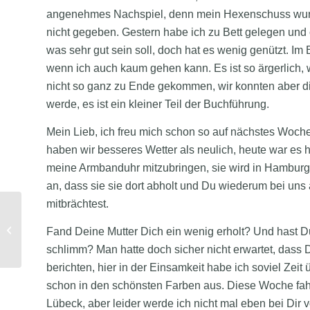
angenehmes Nachspiel, denn mein Hexenschuss wurde
nicht gegeben. Gestern habe ich zu Bett gelegen und o
was sehr gut sein soll, doch hat es wenig genützt. Im B
wenn ich auch kaum gehen kann. Es ist so ärgerlich, we
nicht so ganz zu Ende gekommen, wir konnten aber die 
werde, es ist ein kleiner Teil der Buchführung.
Mein Lieb, ich freu mich schon so auf nächstes Woche
haben wir besseres Wetter als neulich, heute war es h
meine Armbanduhr mitzubringen, sie wird in Hamburg rep
an, dass sie sie dort abholt und Du wiederum bei un
mitbrächtest.
29.05.1936: Mein einziger Puck!
Fand Deine Mutter Dich ein wenig erholt? Und hast D
(Leni)
schlimm? Man hatte doch sicher nicht erwartet, dass 
berichten, hier in der Einsamkeit habe ich soviel Zei
schon in den schönsten Farben aus. Diese Woche fa
Lübeck, aber leider werde ich nicht mal eben bei Di