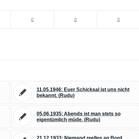
11.05.1946: Euer Schicksal ist uns nicht
bekannt. (Rudu)
05.06.1935: Abends ist man stets so
eigentümlich müde. (Rudu)
21.12.1933: Niemand reelles an Bord