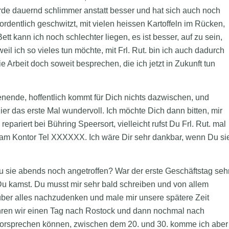
 dauernd schlimmer anstatt besser und hat sich auch noch
rdentlich geschwitzt, mit vielen heissen Kartoffeln im Rücken,
ett kann ich noch schlechter liegen, es ist besser, auf zu sein,
il ich so vieles tun möchte, mit Frl. Rut. bin ich auch dadurch
Arbeit doch soweit besprechen, die ich jetzt in Zukunft tun
nende, hoffentlich kommt für Dich nichts dazwischen, und
ier das erste Mal wundervoll. Ich möchte Dich dann bitten, mir
ariert bei Bühring Speersort, vielleicht rufst Du Frl. Rut. mal
s am Kontor Tel XXXXXX. Ich wäre Dir sehr dankbar, wenn Du si
u sie abends noch angetroffen? War der erste Geschäftstag seh
Du kamst. Du musst mir sehr bald schreiben und von allem
t über alles nachzudenken und male mir unsere spätere Zeit
hren wir einen Tag nach Rostock und dann nochmal nach
r vorsprechen können, zwischen dem 20. und 30. komme ich aber