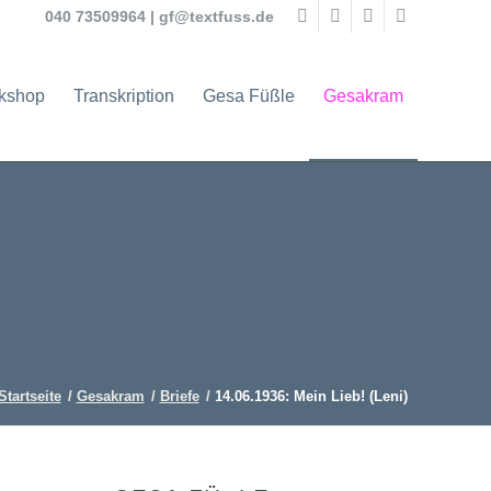
040 73509964
|
gf@textfuss.de
rkshop
Transkription
Gesa Füßle
Gesakram
Startseite
/
Gesakram
/
Briefe
/
14.06.1936: Mein Lieb! (Leni)