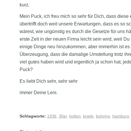
kurz.
Mein Puck, ich freu mich so sehr für Dich, dass diese 
übertrifft doch weit unsere Erwartungen, dass es so 
wärest, wie ungünstig es durch die Gesetze für uns hä
erste Zeit in der neuen Firma leicht sein wird, weil D
einige Dinge neu hinzukommen, aber immerhin ist es j
Überzeugung, dass die damalige Umstellung trotz ihrer
viel gutes haben wird und eigentlich ja schon hat, je
Puck?
Es liebt Dich sehr, sehr sehr
immer Deine Leni.
Schlagworte:
1936
,
30er
,
bolten
,
briefe
,
bühring
,
hamburg