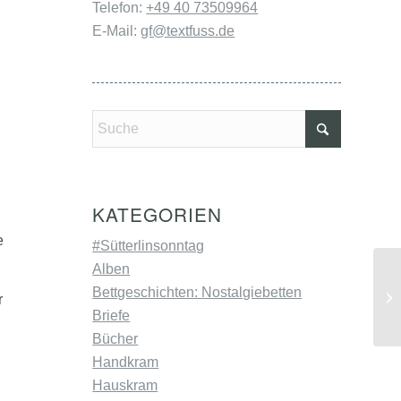
Telefon:
+49 40 73509964
E-Mail:
gf@textfuss.de
KATEGORIEN
e
#Sütterlinsonntag
Alben
18
Bettgeschichten: Nostalgiebetten
r
(L
Briefe
Bücher
Handkram
Hauskram