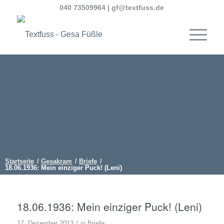
040 73509964
|
gf@textfuss.de
Startseite
/
Gesakram
/
Briefe
/
18.06.1936: Mein einziger Puck! (Leni)
18.06.1936: Mein einziger Puck! (Leni)
/
17. Dezember 2013
in
Briefe