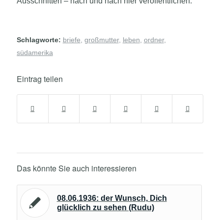
Ausschnitten – nach und nach hier veröffentlichen.
Schlagworte:
briefe
,
großmutter
,
leben
,
ordner
,
südamerika
Eintrag teilen
Das könnte Sie auch interessieren
08.06.1936: der Wunsch, Dich
glücklich zu sehen (Rudu)