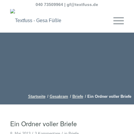
040 73509964
|
gf@textfuss.de
Startseite
/
Gesakram
/
Briefe
/
Ein Ordner voller Briefe
Ein Ordner voller Briefe
/
/
8. Mai 2013
3 Kommentare
in
Briefe