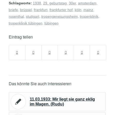
Schlagworte:
1938
,
29. geburtstag
,
30er
,
amsterdam
,
briefe
,
brüssel
,
frankfurt
,
frankfurter hof
,
köln
,
mainz
,
rosenthal
,
stuttgart
,
tropengenesungsheim
,
tropenklinik
,
tropenklinik tübingen
,
tübingen
Eintrag teilen
Das könnte Sie auch interessieren
11.03.1933: Mir liegt sie ganz eklig
im Magen. (Rudu)