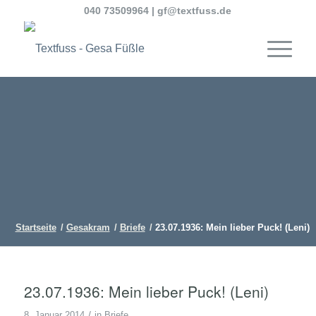
040 73509964
|
gf@textfuss.de
Startseite
/
Gesakram
/
Briefe
/
23.07.1936: Mein lieber Puck! (Leni)
23.07.1936: Mein lieber Puck! (Leni)
/
8. Januar 2014
in
Briefe