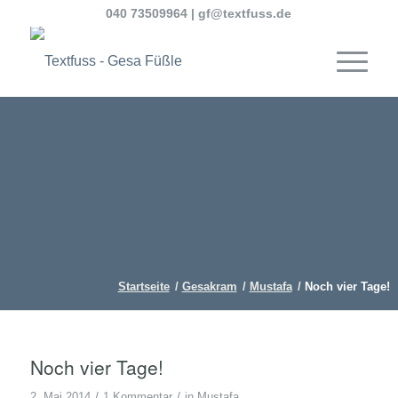
040 73509964
|
gf@textfuss.de
Startseite
/
Gesakram
/
Mustafa
/
Noch vier Tage!
Noch vier Tage!
/
/
2. Mai 2014
1 Kommentar
in
Mustafa