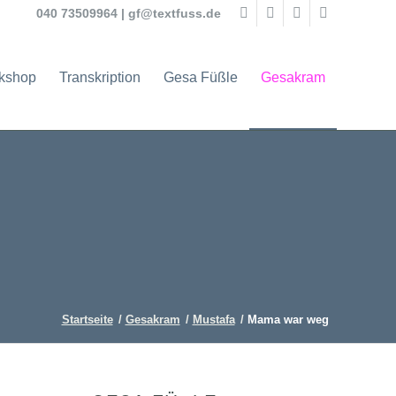
040 73509964
|
gf@textfuss.de
rkshop
Transkription
Gesa Füßle
Gesakram
Startseite
/
Gesakram
/
Mustafa
/
Mama war weg