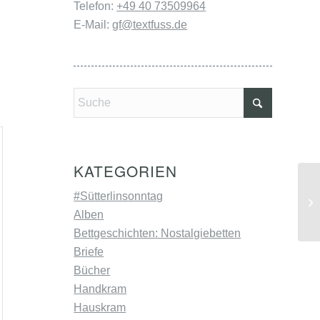
Telefon:
+49 40 73509964
E-Mail:
gf@textfuss.de
KATEGORIEN
#Sütterlinsonntag
Pe
Alben
Bettgeschichten: Nostalgiebetten
Briefe
Bücher
Handkram
Hauskram