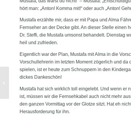
Mustafa, das warst du nicht!“ – Mustafa: „Entschuldig
hört man: „Anton! Komma mit!“ oder auch „Anton! Ge
Mustafa erzählte mir, dass er mit Papa und Alma Fähr
Fernseher an der Decke gibt. An dieser Stelle einen 
Dr. Steffi, die Mustafa umsonst behandelt. Dienstag
heil und zufrieden.
Eigentlich war der Plan, Mustafa mit Alma in die Vor
Vorschullehrerin im letzten Moment zögerlich und da
spielen, ist er heute zum Schnuppern in den Kinderg
dickes Dankeschön!
Alltag mit Gastkind
Mustafa hat sich wirklich toll eingelebt. Und wenn er 
ist, müssen wir die Fernsehkabel auch nicht mehr aus
den ganzen Vormittag vor der Glotze sitzt. Hat eh nich
Herausforderung für ihn.