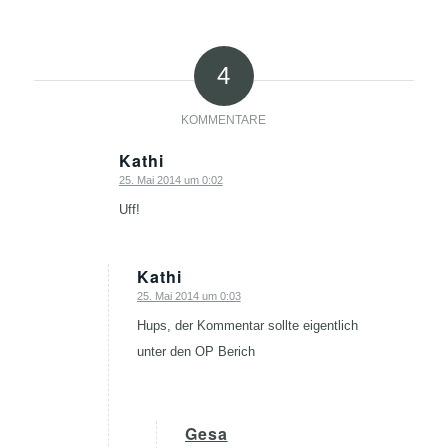
4
KOMMENTARE
Kathi
25. Mai 2014 um 0:02
sagte:
Uff!
Kathi
25. Mai 2014 um 0:03
sagte:
Hups, der Kommentar sollte eigentlich
unter den OP Berich
Gesa