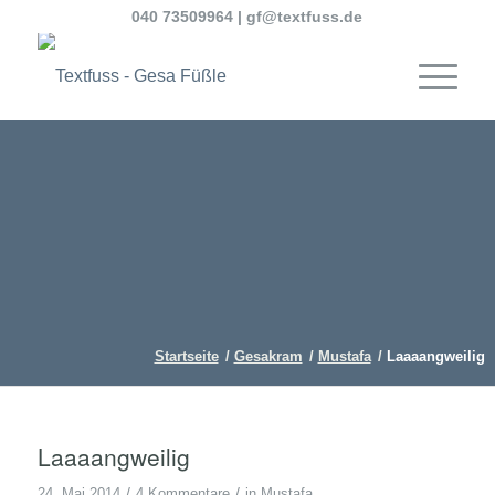
040 73509964
|
gf@textfuss.de
Startseite
/
Gesakram
/
Mustafa
/
Laaaangweilig
Laaaangweilig
/
/
24. Mai 2014
4 Kommentare
in
Mustafa