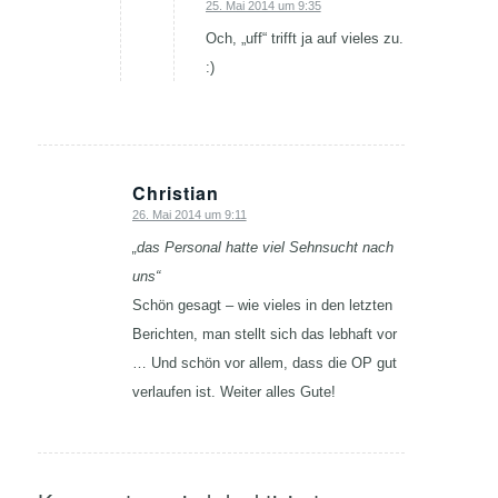
25. Mai 2014 um 9:35
sagte:
Och, „uff“ trifft ja auf vieles zu.
:)
Christian
26. Mai 2014 um 9:11
sagte:
„das Personal hatte viel Sehnsucht nach
uns“
Schön gesagt – wie vieles in den letzten
Berichten, man stellt sich das lebhaft vor
… Und schön vor allem, dass die OP gut
verlaufen ist. Weiter alles Gute!