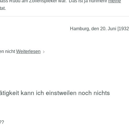
dass Rudu am Zollenspieker war. Das ist ja nunmehr
meine
at.
Hamburg, den 20. Juni [1932
en nicht
Weiterlesen
tigkeit kann ich einstweilen noch nichts
??