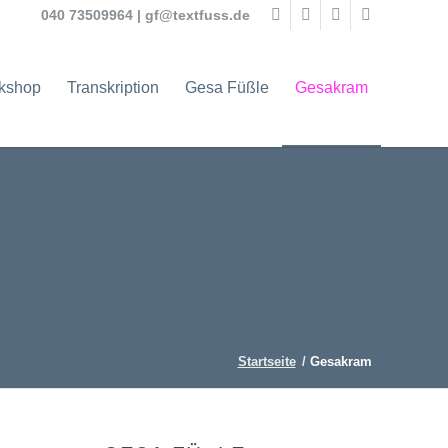
040 73509964
|
gf@textfuss.de
rkshop
Transkription
Gesa Füßle
Gesakram
Startseite
/
Gesakram