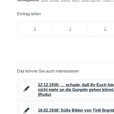
Schlagworte:
30er
,
anfall
,
briefe
,
eklig
,
hotel fischer
,
mark
,
Eintrag teilen
Das könnte Sie auch interessieren
22.12.1930: … schade, daß Ihr Euch hie
nicht mehr an die Gurgeln gehen könnt
(Rudu)
16.02.1938: Süße Bilder von Tirili (Ingrid