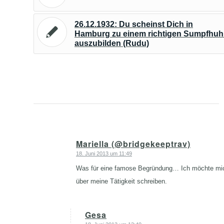
26.12.1932: Du scheinst Dich in
Hamburg zu einem richtigen Sumpfhu
auszubilden (Rudu)
Mariella (@bridgekeeptrav)
18. Juni 2013 um 11:49
sagte:
Was für eine famose Begründung… Ich möchte mich
über meine Tätigkeit schreiben.
Gesa