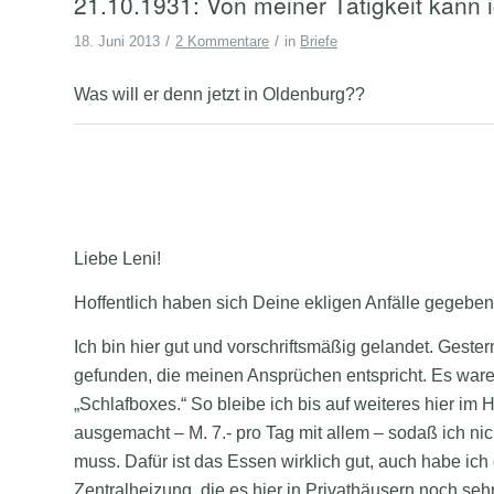
21.10.1931: Von meiner Tätigkeit kann 
/
/
18. Juni 2013
2 Kommentare
in
Briefe
Was will er denn jetzt in Oldenburg??
Liebe Leni!
Hoffentlich haben sich Deine ekligen Anfälle gegebe
Ich bin hier gut und vorschriftsmäßig gelandet. Gest
gefunden, die meinen Ansprüchen entspricht. Es ware
„Schlafboxes.“ So bleibe ich bis auf weiteres hier im
ausgemacht – M. 7.- pro Tag mit allem – sodaß ich nic
muss. Dafür ist das Essen wirklich gut, auch habe ic
Zentralheizung, die es hier in Privathäusern noch sehr