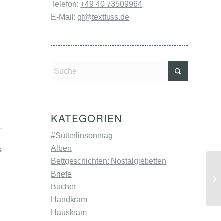
Telefon:
+49 40 73509964
E-Mail:
gf@textfuss.de
KATEGORIEN
#Sütterlinsonntag
Alben
s
Bettgeschichten: Nostalgiebetten
20
Briefe
or
Bücher
Handkram
Hauskram