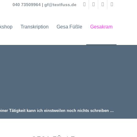
040 73509964
|
gf@textfuss.de
rkshop
Transkription
Gesa Füßle
Gesakram
iner Tätigkeit kann ich einstweilen noch nichts schreiben ...