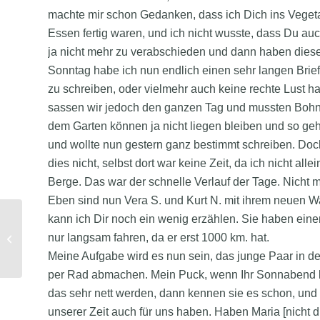
machte mir schon Gedanken, dass ich Dich ins Vegeta
Essen fertig waren, und ich nicht wusste, dass Du au
ja nicht mehr zu verabschieden und dann haben dies
Sonntag habe ich nun endlich einen sehr langen Brief
zu schreiben, oder vielmehr auch keine rechte Lust h
sassen wir jedoch den ganzen Tag und mussten Bohne
dem Garten können ja nicht liegen bleiben und so geh
und wollte nun gestern ganz bestimmt schreiben. Doc
dies nicht, selbst dort war keine Zeit, da ich nicht a
Berge. Das war der schnelle Verlauf der Tage. Nicht 
Eben sind nun Vera S. und Kurt N. mit ihrem neuen 
kann ich Dir noch ein wenig erzählen. Sie haben ein
nur langsam fahren, da er erst 1000 km. hat.
26.06.1936: Mein lieber Puck! (Leni)
Meine Aufgabe wird es nun sein, das junge Paar in de
per Rad abmachen. Mein Puck, wenn Ihr Sonnabend kom
das sehr nett werden, dann kennen sie es schon, und
unserer Zeit auch für uns haben. Haben Maria [nicht 