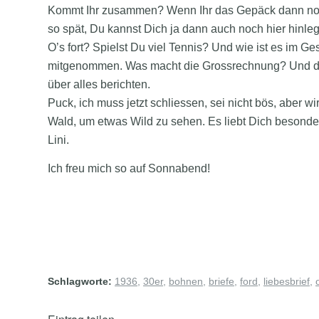
Kommt Ihr zusammen? Wenn Ihr das Gepäck dann noch 
so spät, Du kannst Dich ja dann auch noch hier hinle
O’s fort? Spielst Du viel Tennis? Und wie ist es im 
mitgenommen. Was macht die Grossrechnung? Und der
über alles berichten.
Puck, ich muss jetzt schliessen, sei nicht bös, aber wi
Wald, um etwas Wild zu sehen. Es liebt Dich besonde
Lini.
Ich freu mich so auf Sonnabend!
Schlagworte:
1936
,
30er
,
bohnen
,
briefe
,
ford
,
liebesbrief
,