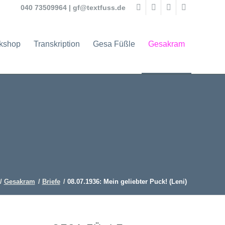
040 73509964
|
gf@textfuss.de
rkshop
Transkription
Gesa Füßle
Gesakram
/
Gesakram
/
Briefe
/
08.07.1936: Mein geliebter Puck! (Leni)