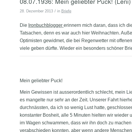
08.07.1936: Mein geliebter Puck! (Leni)
/
28. Dezember 2013
in
Briefe
Die
Ironbuchblogger
erinnern mich daran, dass ich d
Tatsachen, denn es war auch hier Weihnachten. Außer
Optimisten gewidmet, die bei Regenwetter mit offenem
viele geben dürfte. Wieder ein besonders schöner Brief
Mein geliebter Puck!
Mein Gewissen ist ausserordentlich schlecht, mein Lieb
es mangelte nur sehr an der Zeit. Unserer Fahrt hierher
durchnässten, da ich so wenig Lust hatte, geschlosse
konstanter Bosheit, alle 5 Minuten hielten wir wieder
im Wagen schwammen, dass wir ihn doch zu machen mus
verabschieden konnten, aber wenn andere Menschen dab