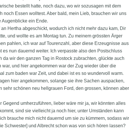
rische bestellt hatte, noch dazu, wo wir sozusagen mit dem
ch noch Essen wolltest. Aber bald, mein Lieb, brauchen wir uns
e Augenblicke ein Ende.
 an Hertha abgeschickt, wodurch ich nicht mehr dazu kam, Dir
atte, und wollte es am Montag tun. Zu meinem grössten Ärger
n pahlen, ich war auf Tourenzahl, aber diese Erzeugnisse aus
t es nun dauernd weiter. Ich verpasste also den Postschluss
h da wir den ganzen Tag in Rostock zubrachten, glückte auch
llein war, und hier angekommen war der Zug wieder über die
mal zum baden war Zeit, und dabei ist es so wundervoll warm.
Wagen hier angekommen, solange sie ihre Sachen auspacken,
en sehr schönen neu hellgrauen Ford, den grossen, können aber
r Gegend umherzuführen, lieber wäre mir ja, wir könnten alles
mt, sind sie vielleicht ja noch hier, unter Umständen kann
 ich brauche mich nicht dauernd um sie zu kümmern, sodass wir
die Schwester] und Albrecht schon was von sich hören lassen?