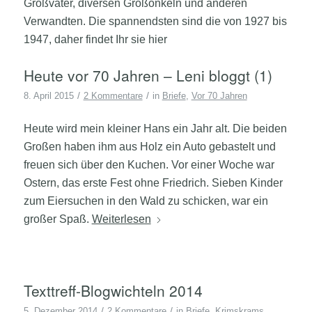
Großvater, diversen Großonkeln und anderen
Verwandten. Die spannendsten sind die von 1927 bis
1947, daher findet Ihr sie hier
Heute vor 70 Jahren – Leni bloggt (1)
/
/
8. April 2015
2 Kommentare
in
Briefe
,
Vor 70 Jahren
Heute wird mein kleiner Hans ein Jahr alt. Die beiden
Großen haben ihm aus Holz ein Auto gebastelt und
freuen sich über den Kuchen. Vor einer Woche war
Ostern, das erste Fest ohne Friedrich. Sieben Kinder
zum Eiersuchen in den Wald zu schicken, war ein
großer Spaß.
Weiterlesen
Texttreff-Blogwichteln 2014
/
/
5. Dezember 2014
2 Kommentare
in
Briefe
,
Krimskrams