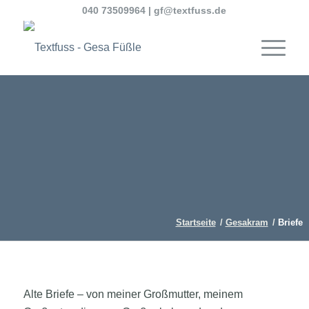
040 73509964
|
gf@textfuss.de
Startseite
/
Gesakram
/
Briefe
Alte Briefe – von meiner Großmutter, meinem