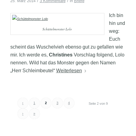
/
/
25. März 2014
3 Kommentare
in
Briefe
Ich bin
hin und
Schüttelmonster Lolo
weg:
Euch
scheint das Wuschelvieh ebenso gut zu gefallen wie
mir. Ich werde es,
Christines
Vorschlag folgend, Lolo
nennen. Wild hat das Monster gegen den Namen
„Herr Schleimbeutel“
Weiterlesen
‹
1
2
3
4
Seite 2 von 9
›
»