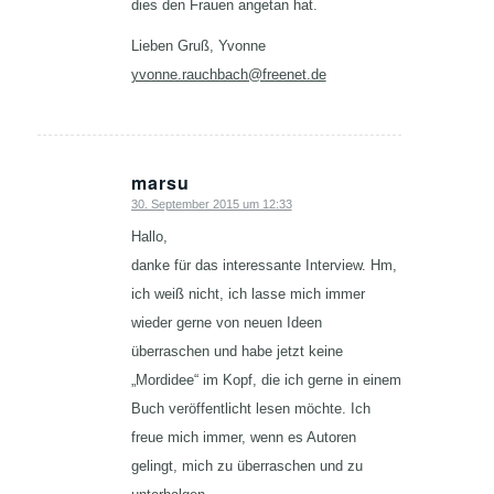
dies den Frauen angetan hat.
Lieben Gruß, Yvonne
yvonne.rauchbach@freenet.de
marsu
30. September 2015 um 12:33
sagte:
Hallo,
danke für das interessante Interview. Hm,
ich weiß nicht, ich lasse mich immer
wieder gerne von neuen Ideen
überraschen und habe jetzt keine
„Mordidee“ im Kopf, die ich gerne in einem
Buch veröffentlicht lesen möchte. Ich
freue mich immer, wenn es Autoren
gelingt, mich zu überraschen und zu