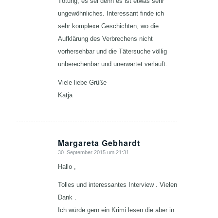
Tötung, es sei denn es ist etwas sehr
ungewöhnliches. Interessant finde ich
sehr komplexe Geschichten, wo die
Aufklärung des Verbrechens nicht
vorhersehbar und die Tätersuche völlig
unberechenbar und unerwartet verläuft.
Viele liebe Grüße
Katja
Margareta Gebhardt
30. September 2015 um 21:31
sagte:
Hallo ,
Tolles und interessantes Interview . Vielen
Dank .
Ich würde gern ein Krimi lesen die aber in