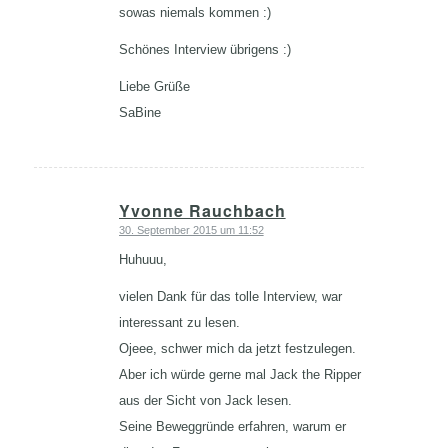
sowas niemals kommen :)
Schönes Interview übrigens :)
Liebe Grüße
SaBine
Yvonne Rauchbach
30. September 2015 um 11:52
sagte:
Huhuuu,
vielen Dank für das tolle Interview, war
interessant zu lesen.
Ojeee, schwer mich da jetzt festzulegen.
Aber ich würde gerne mal Jack the Ripper
aus der Sicht von Jack lesen.
Seine Beweggründe erfahren, warum er