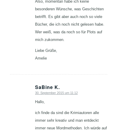
Also, momentan habe ich keine
besonderen Wünsche, was Geschichten
betrifft. Es gibt aber auch noch so viele
Bücher, die ich noch nicht gelesen habe.
Wer weiß, was da noch so für Plots auf
mich zukommen.
Liebe Grüße,
Amelie
SaBine K.
30. September 2015 um 11:12
sagte:
Hallo,
ich finde da sind die Krimiautoren alle
immer sehr kreativ und man entdeckt
immer neue Mordmethoden. Ich würde auf