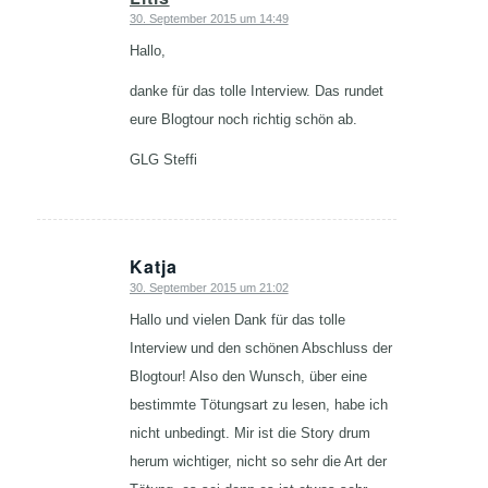
30. September 2015 um 14:49
sagte:
Hallo,
danke für das tolle Interview. Das rundet
eure Blogtour noch richtig schön ab.
GLG Steffi
Katja
30. September 2015 um 21:02
sagte:
Hallo und vielen Dank für das tolle
Interview und den schönen Abschluss der
Blogtour! Also den Wunsch, über eine
bestimmte Tötungsart zu lesen, habe ich
nicht unbedingt. Mir ist die Story drum
herum wichtiger, nicht so sehr die Art der