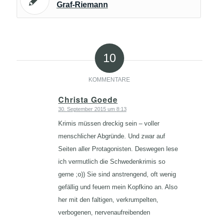
Graf-Riemann
10
KOMMENTARE
Christa Goede
30. September 2015 um 8:13
sagte:
Krimis müssen dreckig sein – voller
menschlicher Abgründe. Und zwar auf
Seiten aller Protagonisten. Deswegen lese
ich vermutlich die Schwedenkrimis so
gerne ;o)) Sie sind anstrengend, oft wenig
gefällig und feuern mein Kopfkino an. Also
her mit den faltigen, verkrumpelten,
verbogenen, nervenaufreibenden