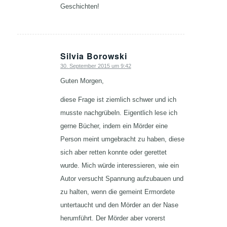
Geschichten!
Silvia Borowski
30. September 2015 um 9:42
sagte:
Guten Morgen,
diese Frage ist ziemlich schwer und ich
musste nachgrübeln. Eigentlich lese ich
gerne Bücher, indem ein Mörder eine
Person meint umgebracht zu haben, diese
sich aber retten konnte oder gerettet
wurde. Mich würde interessieren, wie ein
Autor versucht Spannung aufzubauen und
zu halten, wenn die gemeint Ermordete
untertaucht und den Mörder an der Nase
herumführt. Der Mörder aber vorerst