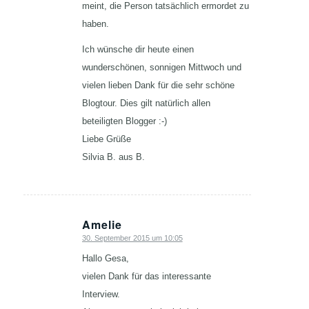
meint, die Person tatsächlich ermordet zu
haben.
Ich wünsche dir heute einen
wunderschönen, sonnigen Mittwoch und
vielen lieben Dank für die sehr schöne
Blogtour. Dies gilt natürlich allen
beteiligten Blogger :-)
Liebe Grüße
Silvia B. aus B.
Amelie
30. September 2015 um 10:05
sagte:
Hallo Gesa,
vielen Dank für das interessante
Interview.