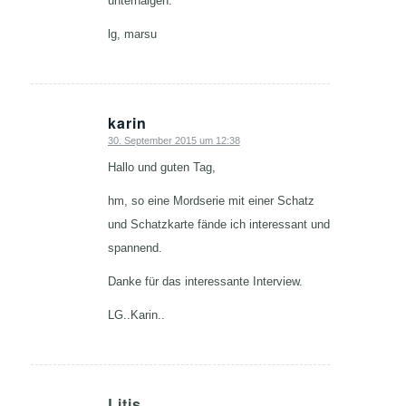
unterhalgen.
lg, marsu
karin
30. September 2015 um 12:38
sagte:
Hallo und guten Tag,
hm, so eine Mordserie mit einer Schatz
und Schatzkarte fände ich interessant und
spannend.
Danke für das interessante Interview.
LG..Karin..
Litis