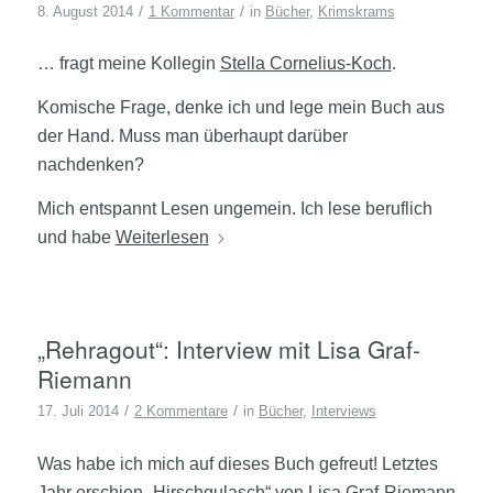
/
/
8. August 2014
1 Kommentar
in
Bücher
,
Krimskrams
… fragt meine Kollegin
Stella Cornelius-Koch
.
Komische Frage, denke ich und lege mein Buch aus
der Hand. Muss man überhaupt darüber
nachdenken?
Mich entspannt Lesen ungemein. Ich lese beruflich
und habe
Weiterlesen
„Rehragout“: Interview mit Lisa Graf-
Riemann
/
/
17. Juli 2014
2 Kommentare
in
Bücher
,
Interviews
Was habe ich mich auf dieses Buch gefreut! Letztes
Jahr erschien „Hirschgulasch“ von Lisa Graf-Riemann