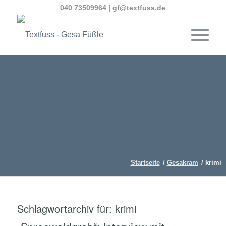
040 73509964
|
gf@textfuss.de
Startseite
/
Gesakram
/
krimi
Schlagwortarchiv für:
krimi