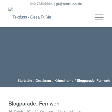
040 73509964
|
gf@textfuss.de
Startseite
/
Gesakram
/
Krimskrams
/
Blogparade: Fernweh
Blogparade: Fernweh
/
/
16. Oktober 2014
1 Kommentar
in
Krimskrams