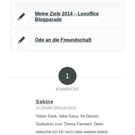
Meine Ziele 2014 – Lexoffice
Blogparade
Ode an die Freundschaft
1
KOMMENTAR
Sabine
16. Oktober 2014 um 15:14
sagte:
Vielen Dank, liebe Gesa, für Deinen
Gedanken zum Thema Fernweh. Dann
wünsche ich Dir noch viele weitere kleine