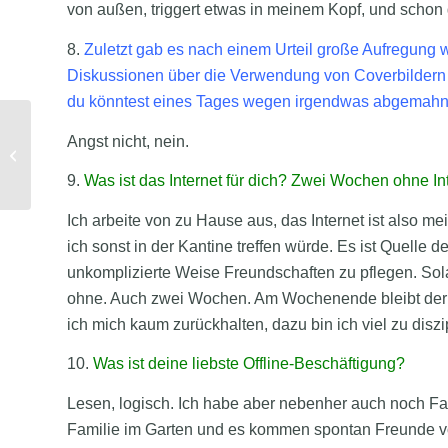
von außen, triggert etwas in meinem Kopf, und schon ge
8.
Zuletzt gab es nach einem Urteil große Aufregung
Diskussionen über die Verwendung von Coverbildern o
du könntest eines Tages wegen irgendwas abgemahnt 
Angst nicht, nein.
„ABC – Ein Bilderbuch zum
Lesenlernen“ von Wilhelm Fronem...
9.
Was ist das Internet für dich? Zwei Wochen ohne In
Ich arbeite von zu Hause aus, das Internet ist also m
ich sonst in der Kantine treffen würde. Es ist Quelle d
unkomplizierte Weise Freundschaften zu pflegen. Sol
ohne. Auch zwei Wochen. Am Wochenende bleibt der Co
ich mich kaum zurückhalten, dazu bin ich viel zu diszip
10.
Was ist deine liebste Offline-Beschäftigung?
Lesen, logisch. Ich habe aber nebenher auch noch Fami
Familie im Garten und es kommen spontan Freunde vor