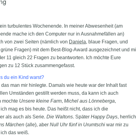
ung
 ein turbulentes Wochenende. In meiner Abwesenheit (am
nde mache ich den Computer nur in Ausnahmefällen an)
ch von zwei Seiten
(nämlich von
Daniela
, blaue Fragen, und
, grüne Fragen) mit dem Best-Blog-Award ausgezeichnet und mi
der 11 gleich 22 Fragen zu beantworten. Ich möchte Eure
ragen zu 12 Stück zusammengefasst.
ls du ein Kind warst?
as man mir hinlegte. Damals wie heute war der Inhalt fast
 allen Umständen gestillt werden muss, da kann ich auch
ch mochte
Unsere kleine Farm
,
Michel aus Lönneberga
,
ch mag es bis heute. Das heißt nicht, dass ich die
er als auch als Serie.
Die Waltons
. Später
Happy Days
, herrlich
ms Märchen
(alle), aber
Null Uhr fünf in Urumtschi
war mir zu
ich das weiß.