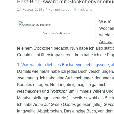
Best-Blog-Award mit Stöckchenverleih
/
/
17. Februar 2014
4 Kommentare
in
Krimskrams
Was für
Wochene
Danke für die Blumen!!
wurde i
Andrea
je einem Stöckchen bedacht. Nun habe ich also statt 
Geduld nicht überstrapazieren, drum habe ich die F
1.
Was war dein liebstes Buch/deine Lieblingsserie, a
Damals wie heute habe ich jedes Buch verschlungen, d
zweitrangig. Ich habe eine Art Lesehunger, der unter
Banales ertragen. Nur langatmig mag ich gar nicht. I
Nesthäkchen
und
Trotzkopf
(um Himmels Willen! Und i
Moralvorstellungen vertrete.), jeweils sowohl als Büch
Ich habe
Anne auf Green Gables
gelesen (alle),
Grim
langweilig. Abgebrochen. Das einzige Buch, von dem 