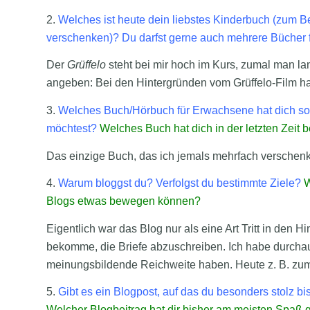
2.
Welches ist heute dein liebstes Kinderbuch (zum B
verschenken)? Du darfst gerne auch mehrere Bücher 
Der
Grüffelo
steht bei mir hoch im Kurs, zumal man lan
angeben: Bei den Hintergründen vom Grüffelo-Film h
3.
Welches Buch/Hörbuch für Erwachsene hat dich so 
möchtest?
Welches Buch hat dich in der letzten Zeit
Das einzige Buch, das ich jemals mehrfach verschenk
4.
Warum bloggst du? Verfolgst du bestimmte Ziele?
W
Blogs etwas bewegen können?
Eigentlich war das Blog nur als eine Art Tritt in den H
bekomme, die Briefe abzuschreiben. Ich habe durchau
meinungsbildende Reichweite haben. Heute z. B. z
5.
Gibt es ein Blogpost, auf das du besonders stolz bi
Welcher Blogbeitrag hat dir bisher am meisten Spaß