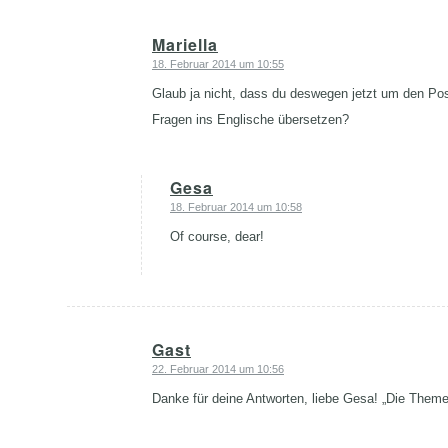
Mariella
18. Februar 2014 um 10:55
sagte:
Glaub ja nicht, dass du deswegen jetzt um den Pos
Fragen ins Englische übersetzen?
Gesa
18. Februar 2014 um 10:58
sagte:
Of course, dear!
Gast
22. Februar 2014 um 10:56
sagte:
Danke für deine Antworten, liebe Gesa! „Die Themen