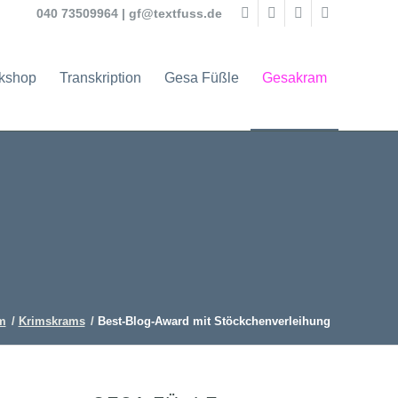
040 73509964
|
gf@textfuss.de
rkshop
Transkription
Gesa Füßle
Gesakram
m
/
Krimskrams
/
Best-Blog-Award mit Stöckchenverleihung