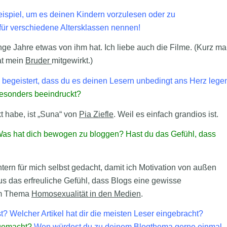
eispiel, um es deinen Kindern vorzulesen oder zu
für verschiedene Altersklassen nennen!
ge Jahre etwas von ihm hat. Ich liebe auch die Filme. (Kurz ma
at mein
Bruder
mitgewirkt.)
begeistert, dass du es deinen Lesern unbedingt ans Herz lege
 besonders beeindruckt?
t habe, ist „Suna“ von
Pia Ziefle
. Weil es einfach grandios ist.
as hat dich bewogen zu bloggen? Hast du das Gefühl, dass
intern für mich selbst gedacht, damit ich Motivation von außen
s das erfreuliche Gefühl, dass Blogs eine gewisse
um Thema
Homosexualität in den Medien
.
st? Welcher Artikel hat dir die meisten Leser eingebracht?
 gemacht?
Wen würdest du zu deinem Blogthema gerne einmal