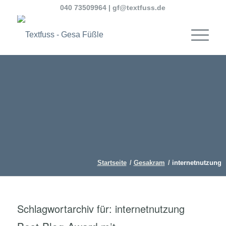
040 73509964
|
gf@textfuss.de
Startseite
/
Gesakram
/
internetnutzung
Schlagwortarchiv für:
internetnutzung