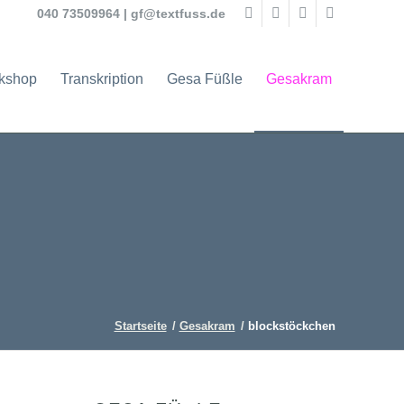
040 73509964
|
gf@textfuss.de
rkshop
Transkription
Gesa Füßle
Gesakram
Startseite
/
Gesakram
/
blockstöckchen