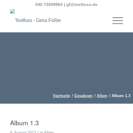
040 73509964
|
gf@textfuss.de
Startseite
/
Gesakram
/
Alben
/
Album 1.3
Album 1.3
/
9. August 2013
in
Alben