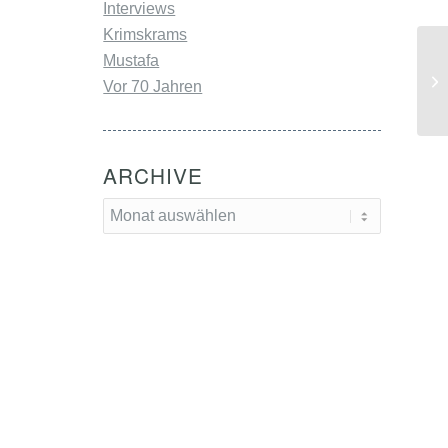
Interviews
Krimskrams
Mustafa
„T
Vor 70 Jahren
h
ARCHIVE