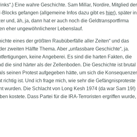
rinks“.) Eine wahre Geschichte. Sam Millar, Nordire, Mitglied der
H-Blocks gefangen (allgemeine Infos dazu gibt es
hier
), später in
r und, äh, ja, dann hat er auch noch die Geldtransportfirma
isen eher ungewöhnlicherer Lebenslauf.
chte eines der größten Raubüberfälle aller Zeiten“ und das
 der zweiten Hälfte Thema. Aber „unfassbare Geschichte“, ja.
fertigungen, keine Angeberei. Es sind die harten Fakten, die
ie sind härter als der Zellenboden. Die Geschichte ist brutal
als seinen Protest aufgegeben hätte, um sich die Konsequenze
 richtig ist. Und ich frage mich, wie sehr die Gefängnisproteste
nt wurden. Die Schlacht von Long Kesh 1974 (da war Sam 19!)
n kostete. Dass Partei für die IRA-Terroristen ergriffen wurde,