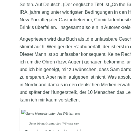
Seiten. Auf Deutsch. (Der englische Titel ist „On the B
IRA, jahrelang unter widrigsten Bedingungen in den 
New York illegaler Casinobetreiber, Comicladenbesitze
Brink’s überfallen. Insgesamt also ein in Autorenkre
Angepriesen wird das Buch als „die unfassbare Geschi
stimmt auch. Weniger der Raubüberfall, der ist erst in
Dieser Mann ist so unfassbar konsequent. Keine Recht
ich um die Ohren (bzw. Augen) gehauen bekomme, und d
und ich bin geneigt, mir zu wünschen, dass Sam dam
zu ersparen. Aber nein, aufgeben ist nicht. Was absolut
in Nordirland damals in den deutschen Medien erwäh
und später der Hungerstreik, der 10 Menschen das Lebe
kann ich mir kaum vorstellen.
Sams Nemesis unter den Wärtern war
„Warzenschwein“. Meine Leuchtsau wird dem