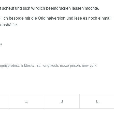
 scheut und sich wirklich beeindrucken lassen möchte.
 Ich besorge mir die Originalversion und lese es noch einmal,
onshälfte.
?“
ngnisprotest
,
h-blocks
,
ira
,
long kesh
,
maze prison
,
new york
,