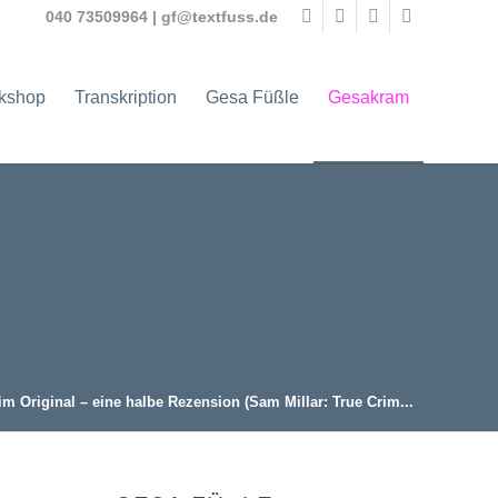
040 73509964
|
gf@textfuss.de
rkshop
Transkription
Gesa Füßle
Gesakram
m Original – eine halbe Rezension (Sam Millar: True Crim...