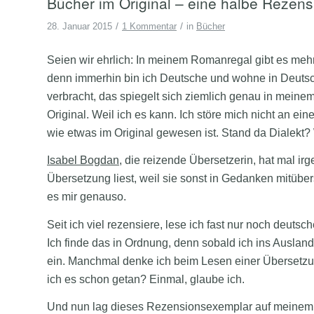
Bücher im Original – eine halbe Rezens
/
/
28. Januar 2015
1 Kommentar
in
Bücher
Seien wir ehrlich: In meinem Romanregal gibt es mehr
denn immerhin bin ich Deutsche und wohne in Deutsc
verbracht, das spiegelt sich ziemlich genau in mein
Original. Weil ich es kann. Ich störe mich nicht an e
wie etwas im Original gewesen ist. Stand da Dialekt?
Isabel Bogdan
, die reizende Übersetzerin, hat mal i
Übersetzung liest, weil sie sonst in Gedanken mitüber
es mir genauso.
Seit ich viel rezensiere, lese ich fast nur noch deut
Ich finde das in Ordnung, denn sobald ich ins Ausland
ein. Manchmal denke ich beim Lesen einer Übersetzu
ich es schon getan? Einmal, glaube ich.
Und nun lag dieses Rezensionsexemplar auf meinem