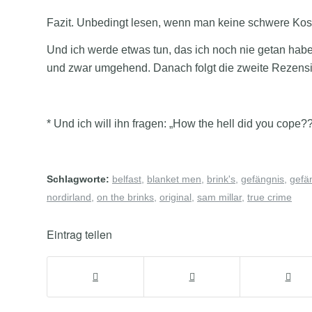
Fazit. Unbedingt lesen, wenn man keine schwere Kost
Und ich werde etwas tun, das ich noch nie getan habe:
und zwar umgehend. Danach folgt die zweite Rezensi
* Und ich will ihn fragen: „How the hell did you cope?
Schlagworte:
belfast
,
blanket men
,
brink's
,
gefängnis
,
gefä
nordirland
,
on the brinks
,
original
,
sam millar
,
true crime
Eintrag teilen