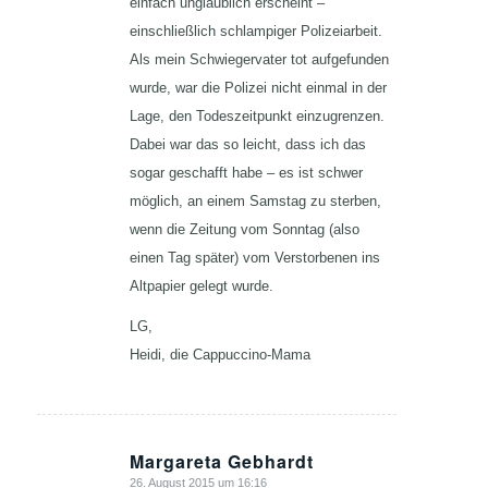
einfach unglaublich erscheint –
einschließlich schlampiger Polizeiarbeit.
Als mein Schwiegervater tot aufgefunden
wurde, war die Polizei nicht einmal in der
Lage, den Todeszeitpunkt einzugrenzen.
Dabei war das so leicht, dass ich das
sogar geschafft habe – es ist schwer
möglich, an einem Samstag zu sterben,
wenn die Zeitung vom Sonntag (also
einen Tag später) vom Verstorbenen ins
Altpapier gelegt wurde.
LG,
Heidi, die Cappuccino-Mama
Margareta Gebhardt
26. August 2015 um 16:16
sagte: