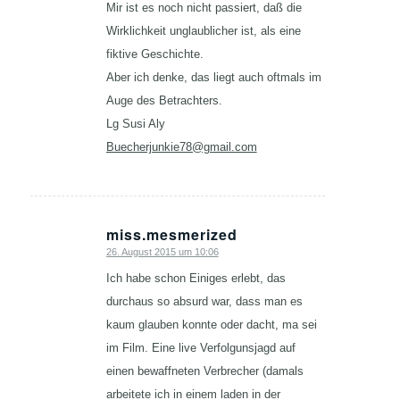
Mir ist es noch nicht passiert, daß die
Wirklichkeit unglaublicher ist, als eine
fiktive Geschichte.
Aber ich denke, das liegt auch oftmals im
Auge des Betrachters.
Lg Susi Aly
Buecherjunkie78@gmail.com
miss.mesmerized
26. August 2015 um 10:06
sagte:
Ich habe schon Einiges erlebt, das
durchaus so absurd war, dass man es
kaum glauben konnte oder dacht, ma sei
im Film. Eine live Verfolgunsjagd auf
einen bewaffneten Verbrecher (damals
arbeitete ich in einem laden in der