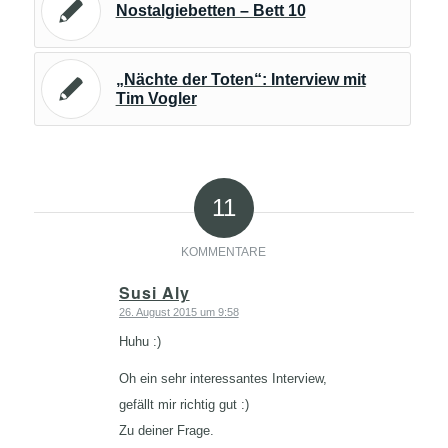
Nostalgiebetten – Bett 10
„Nächte der Toten“: Interview mit
Tim Vogler
11
KOMMENTARE
Susi Aly
26. August 2015 um 9:58
sagte:
Huhu :)
Oh ein sehr interessantes Interview,
gefällt mir richtig gut :)
Zu deiner Frage.