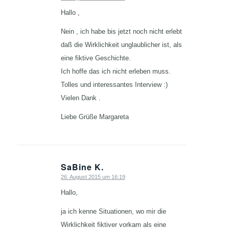
Hallo ,
Nein , ich habe bis jetzt noch nicht erlebt
daß die Wirklichkeit unglaublicher ist, als
eine fiktive Geschichte.
Ich hoffe das ich nicht erleben muss.
Tolles und interessantes Interview :)
Vielen Dank .
Liebe Grüße Margareta
SaBine K.
26. August 2015 um 16:19
sagte:
Hallo,
ja ich kenne Situationen, wo mir die
Wirklichkeit fiktiver vorkam als eine