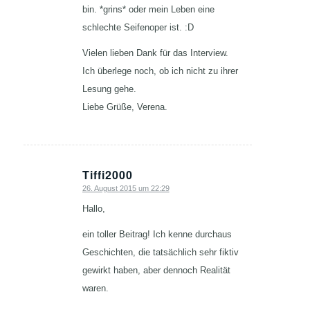
bin. *grins* oder mein Leben eine
schlechte Seifenoper ist. :D
Vielen lieben Dank für das Interview.
Ich überlege noch, ob ich nicht zu ihrer
Lesung gehe.
Liebe Grüße, Verena.
Tiffi2000
26. August 2015 um 22:29
sagte:
Hallo,
ein toller Beitrag! Ich kenne durchaus
Geschichten, die tatsächlich sehr fiktiv
gewirkt haben, aber dennoch Realität
waren.