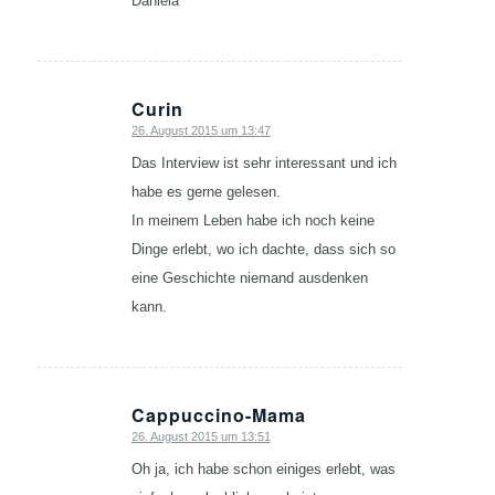
Daniela
Curin
26. August 2015 um 13:47
sagte:
Das Interview ist sehr interessant und ich
habe es gerne gelesen.
In meinem Leben habe ich noch keine
Dinge erlebt, wo ich dachte, dass sich so
eine Geschichte niemand ausdenken
kann.
Cappuccino-Mama
26. August 2015 um 13:51
sagte:
Oh ja, ich habe schon einiges erlebt, was