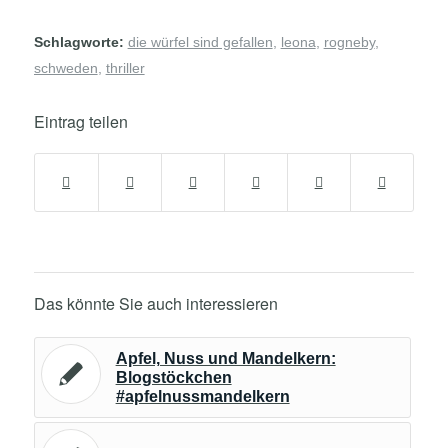
Schlagworte:
die würfel sind gefallen
,
leona
,
rogneby
,
schweden
,
thriller
Eintrag teilen
Das könnte Sie auch interessieren
Apfel, Nuss und Mandelkern:
Blogstöckchen
#apfelnussmandelkern