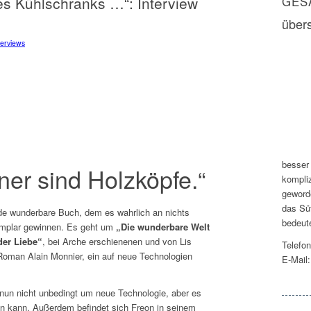
es Kühlschranks …“: Interview
GES
übers
terviews
besser
ner sind Holzköpfe.“
kompli
geword
das Sü
e wunderbare Buch, dem es wahrlich an nichts
bedeut
emplar gewinnen. Es geht um
„Die wunderbare Welt
der Liebe“
, bei Arche erschienenen und von Lis
Telefo
Roman Alain Monnier, ein auf neue Technologien
E-Mail
nun nicht unbedingt um neue Technologie, aber es
eren kann. Außerdem befindet sich Freon in seinem