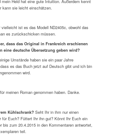
 mein Held hat eine gute Intuition. Außerdem kennt
r kann sie leicht einschätzen.
r vielleicht ist es das Modell ND2405c, obwohl das
 man es zurückschicken müssen.
her, dass das Original in Frankreich erschienen
nun eine deutsche Übersetzung geben wird?
 einige Umstände haben sie ein paar Jahre
 dass es das Buch jetzt auf Deutsch gibt und ich bin
 angenommen wird.
it für meinen Roman genommen haben. Danke.
Eurem Kühlschrank?
Seht Ihr in ihm nur einen
für Euch? Füttert Ihr ihn gut? Könnt Ihr Euch ein
r bis zum 20.4.2015 in den Kommentaren antwortet,
xemplaren teil.