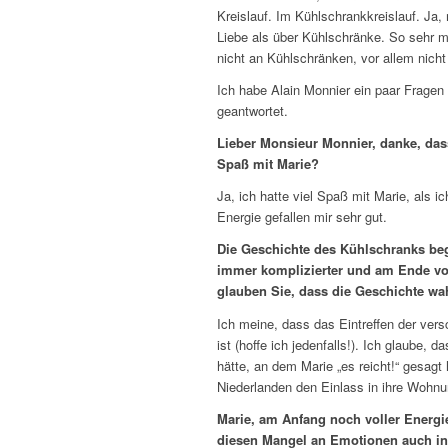
Kreislauf. Im Kühlschrankkreislauf. Ja
Liebe als über Kühlschränke. So sehr m
nicht an Kühlschränken, vor allem nich
Ich habe Alain Monnier ein paar Fragen z
geantwortet.
Lieber Monsieur Monnier, danke, das
Spaß mit Marie?
Ja, ich hatte viel Spaß mit Marie, als 
Energie gefallen mir sehr gut.
Die Geschichte des Kühlschranks beg
immer komplizierter und am Ende v
glauben Sie, dass die Geschichte wa
Ich meine, dass das Eintreffen der ver
ist (hoffe ich jedenfalls!). Ich glaube
hätte, an dem Marie „es reicht!“ gesagt
Niederlanden den Einlass in ihre Wohnu
Marie, am Anfang noch voller Energie
diesen Mangel an Emotionen auch in i