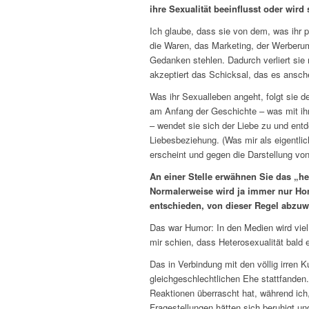
ihre Sexualität beeinflusst oder wird
Ich glaube, dass sie von dem, was ihr pa
die Waren, das Marketing, der Werberu
Gedanken stehlen. Dadurch verliert sie
akzeptiert das Schicksal, das es ansch
Was ihr Sexualleben angeht, folgt sie 
am Anfang der Geschichte – was mit ihr
– wendet sie sich der Liebe zu und ent
Liebesbeziehung. (Was mir als eigentl
erscheint und gegen die Darstellung von 
An einer Stelle erwähnen Sie das „he
Normalerweise wird ja immer nur Ho
entschieden, von dieser Regel abzu
Das war Humor: In den Medien wird viel
mir schien, dass Heterosexualität bald 
Das in Verbindung mit den völlig irren 
gleichgeschlechtlichen Ehe stattfanden
Reaktionen überrascht hat, während ich,
Fragestellungen hätten sich beruhigt un