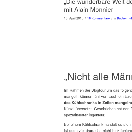
„Die wunderbare Welt d
mit Alain Monnier
/
/
18. April 2015
16 Kommentare
in
Bücher
,
In
„Nicht alle Män
Im Rahmen der Blogtour um das folgend
mangelt, können fünf von Euch ein Ex
des Kühlschranks in Zeiten mangeln
Künzli übersetzt. Geschrieben hat
den 
spezialisierter Ingenieur.
Bei einem Kühlschrank handelt es sich 
ist doch viel dran, das nicht funktioni