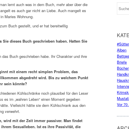
, man lernt auch was in dem Buch, mehr aber über die
angelt es auch gar nicht an Liebe. Auch mangelt es
t in Maries Wohnung.
um Buch gestellt, und er hat bereitwillig
KAT
s Sie dieses Buch geschrieben haben. Hatten Sie
#Sütte
Alben
Bettge
ich das Buch geschrieben habe. Ihr Charakter und ihre
Briefe
Bücher
innt mit einem recht simplen Problem, das
Handk
ollkommen abgedreht wird. Bis zu welchem Punkt
Hausk
hr sein könnte?
Intervi
Krims
schiedenen Kühlschränke noch plausibel für den Leser
Mustaf
, dass es im „wahren Leben“ einen Moment gegeben
Vor 70
 hätte. Vielleicht hätte sie dem Kühlschrank aus den
ng verwehrt.
, wird mit der Zeit immer passiver. Man findet
hrem Sexualleben. Ist es ihre Passivität, die
ARC