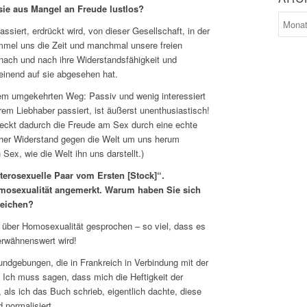
 sie aus Mangel an Freude lustlos?
ssiert, erdrückt wird, von dieser Gesellschaft, in der
mmel uns die Zeit und manchmal unsere freien
 nach und nach ihre Widerstandsfähigkeit und
einend auf sie abgesehen hat.
dem umgekehrten Weg: Passiv und wenig interessiert
em Liebhaber passiert, ist äußerst unenthusiastisch!
deckt dadurch die Freude am Sex durch eine echte
icher Widerstand gegen die Welt um uns herum
Sex, wie die Welt ihn uns darstellt.)
terosexuelle Paar vom Ersten [Stock]“.
mosexualität angemerkt. Warum haben Sie sich
weichen?
 über Homosexualität gesprochen – so viel, dass es
erwähnenswert wird!
Kundgebungen, die in Frankreich in Verbindung mit der
. Ich muss sagen, dass mich die Heftigkeit der
 als ich das Buch schrieb, eigentlich dachte, diese
d normalisiert …