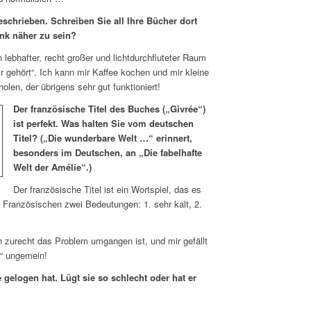
schrieben. Schreiben Sie all Ihre Bücher dort
nk näher zu sein?
n lebhafter, recht großer und lichtdurchfluteter Raum
ir gehört“. Ich kann mir Kaffee kochen und mir kleine
en, der übrigens sehr gut funktioniert!
Der französische Titel des Buches („Givrée“)
ist perfekt. Was halten Sie vom deutschen
Titel? („Die wunderbare Welt …“ erinnert,
besonders im Deutschen, an „Die fabelhafte
Welt der Amélie“.)
Der französische Titel ist ein Wortspiel, das es
m Französischen zwei Bedeutungen: 1. sehr kalt, 2.
n zurecht das Problem umgangen ist, und mir gefällt
“ ungemein!
e gelogen hat. Lügt sie so schlecht oder hat er