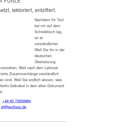
A FÜẞLE
etzt, lektoriert, entziffert.
Nachdem Ihr Text
bei mir auf dem
Schreibtisch lag,
ist er
verständlicher.
Weil Sie ihn in der
deutschen
Übersetzung
 verstehen. Weil nach dem Lektorat
zierte Zusammenhänge verständlich
en sind. Weil Sie endlich wissen, was
tterlin-Gekrakel in dem alten Dokument
et.
n:
+49 40 73509964
:
gf@textfuss.de