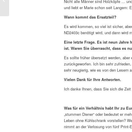
Nicht alle Männer sind Holzköpfe … und
(3)
und liebt er Marie schon seit Langem: E
Wann kommt das Ersatzteil?
Es wird kommen, so viel ist sicher, abe
ND2403c benötigt wird, und dann wird
Eine letzte Frage. Es ist neun Jahre 
ist. Waren Sie überrascht, dass es 
Es sollte früher übersetzt werden, aber
zurückgeworfen. Ich bin sehr zufrieden,
sehr neugierig, wie es von den Lesern
Vielen Dank für Ihre Antworten.
Ich danke Ihnen, dass Sie sich die Ze
Was für ein Verhältnis habt Ihr zu 
„stummen Diener“ oder bedeutet er mehr 
Leben ohne Kühlschrank vorstellen? We
nimmt an der Verlosung von fünf Print-E