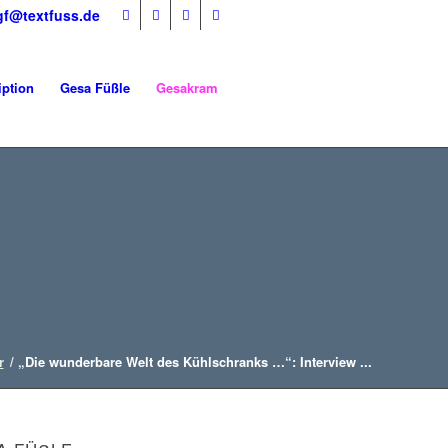
gf@textfuss.de
iption
Gesa Füßle
Gesakram
r
/
„Die wunderbare Welt des Kühlschranks …“: Interview ...