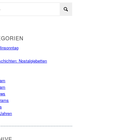
EGORIEN
rlinsonntag
schichten: Nostalgiebetten
ram
ram
ews
krams
a
 Jahren
HIVE