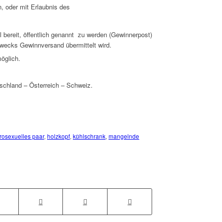
, oder mit Erlaubnis des
l bereit, öffentlich genannt zu werden (Gewinnerpost)
wecks Gewinnversand übermittelt wird.
öglich.
schland – Österreich – Schweiz.
rosexuelles paar
,
holzkopf
,
kühlschrank
,
mangelnde