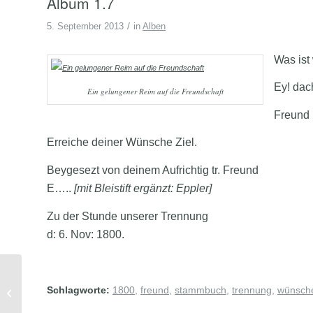
Album 1.7
/
5. September 2013
in
Alben
Was ist
Ey! dach
Ein gelungener Reim auf die Freundschaft
Freund 
Erreiche deiner Wünsche Ziel.
Beygesezt von deinem Aufrichtig tr. Freund
E…..
[mit Bleistift ergänzt: Eppler]
Zu der Stunde unserer Trennung
d: 6. Nov: 1800.
02.05.1936: … ich habe gestern
Schlagworte:
1800
,
freund
,
stammbuch
,
trennung
,
wünsch
meinen Beruf aufgegeben. (Leni)