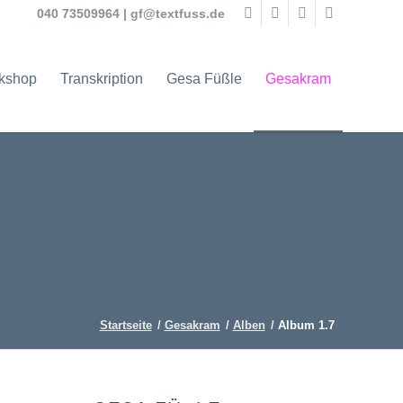
040 73509964
|
gf@textfuss.de
rkshop
Transkription
Gesa Füßle
Gesakram
Startseite
/
Gesakram
/
Alben
/
Album 1.7