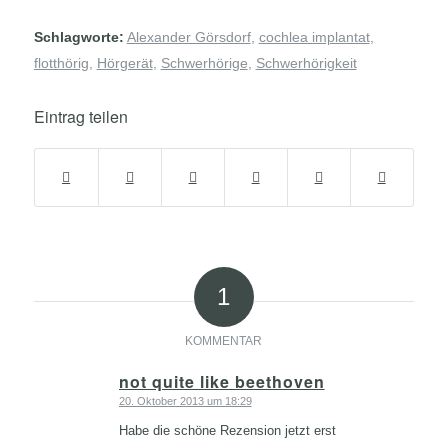
Schlagworte:
Alexander Görsdorf
,
cochlea implantat
,
flotthörig
,
Hörgerät
,
Schwerhörige
,
Schwerhörigkeit
Eintrag teilen
1
KOMMENTAR
not quite like beethoven
20. Oktober 2013 um 18:29
sagte:
Habe die schöne Rezension jetzt erst