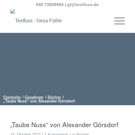
040 73509964
|
gf@textfuss.de
Startseite
/
Gesakram
/
Bücher
/
„Taube Nuss“ von Alexander Görsdorf
„Taube Nuss“ von Alexander Görsdorf
/
/
14. Oktober 2013
1 Kommentar
in
Bücher