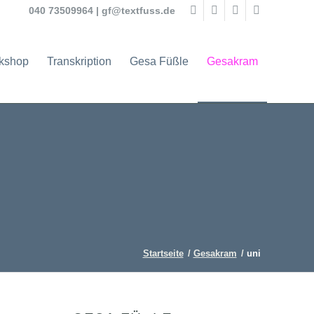
040 73509964
|
gf@textfuss.de
rkshop
Transkription
Gesa Füßle
Gesakram
Startseite
/
Gesakram
/
uni