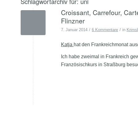
Schlagwortarchiv für:
uni
Croissant, Carrefour, Car
Flinzner
/
/
7. Januar 2014
6 Kommentare
in
Krims
K
atja
hat den Frankreichmonat ausge
Ich habe zweimal in Frankreich gew
Französischkurs in Straßburg bes