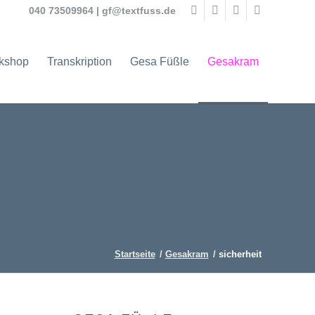
040 73509964
|
gf@textfuss.de
rkshop
Transkription
Gesa Füßle
Gesakram
Startseite
/
Gesakram
/
sicherheit