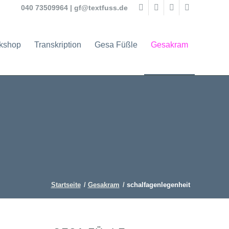
040 73509964
|
gf@textfuss.de
rkshop
Transkription
Gesa Füßle
Gesakram
Startseite
/
Gesakram
/
schalfagenlegenheit