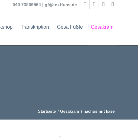
040 73509964
|
gf@textfuss.de
rkshop
Transkription
Gesa Füßle
Gesakram
Startseite
/
Gesakram
/
nachos mit käse