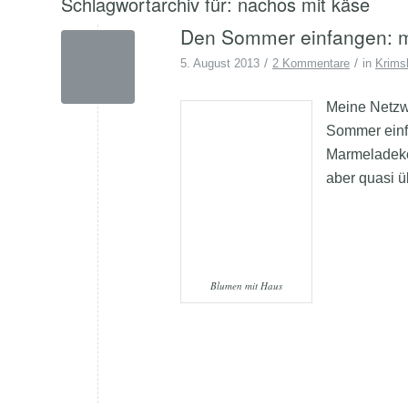
Schlagwortarchiv für:
nachos mit käse
Den Sommer einfangen: m
/
/
5. August 2013
2 Kommentare
in
Krims
Meine Netzw
Sommer einf
Marmeladekoc
aber quasi ü
Blumen mit Haus