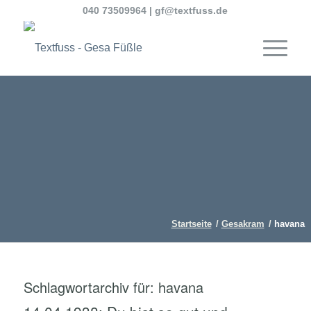
040 73509964
|
gf@textfuss.de
Startseite
/
Gesakram
/
havana
Schlagwortarchiv für:
havana