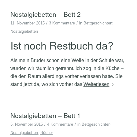
Nostalgiebetten – Bett 2
/
/
11. November 2015
3 Kommentare
in
Bettgeschichten:
Nostalgiebetten
Ist noch Restbuch da?
Als mein Bruder schon eine Weile in der Schule war,
wurden wir räumlich getrennt. Ich zog in die Küche –
die den Raum allerdings vorher verlassen hatte. Sie
stand jetzt da, wo sich vorher das
Weiterlesen
Nostalgiebetten – Bett 1
/
/
5. November 2015
4 Kommentare
in
Bettgeschichten:
Nostalgiebetten
,
Bücher