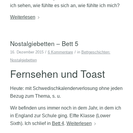
ich sehen, wie fühlte es sich an, wie fühlte ich mich?
Weiterlesen
Nostalgiebetten – Bett 5
/
/
16. Dezember 2015
6 Kommentare
in
Bettgeschichten:
Nostalgiebetten
Fernsehen und Toast
Heute: mit Schwedischkalenderverlosung ohne jeden
Bezug zum Thema, s. u.
Wir befinden uns immer noch in dem Jahr, in dem ich
in England zur Schule ging. Elfte Klasse (Lower
Sixth). Ich schlief in
Bett 4
.
Weiterlesen