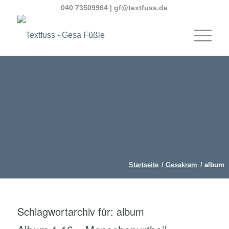
040 73509964
|
gf@textfuss.de
Startseite
/
Gesakram
/
album
Schlagwortarchiv für:
album