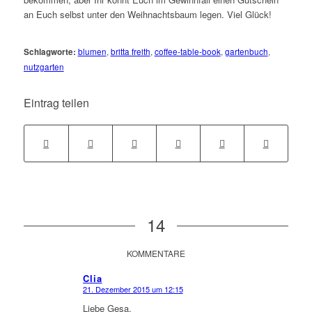
an Euch selbst unter den Weihnachtsbaum legen. Viel Glück!
Schlagworte:
blumen
,
britta freith
,
coffee-table-book
,
gartenbuch
,
nutzgarten
Eintrag teilen
14
KOMMENTARE
Clia
21. Dezember 2015 um 12:15
sagte:
Liebe Gesa,