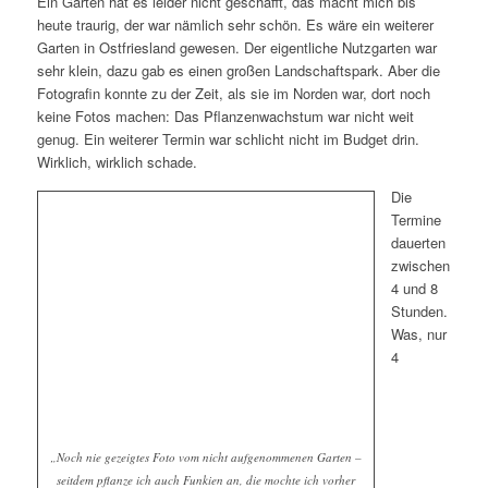
Ein Garten hat es leider nicht geschafft, das macht mich bis
heute traurig, der war nämlich sehr schön. Es wäre ein weiterer
Garten in Ostfriesland gewesen. Der eigentliche Nutzgarten war
sehr klein, dazu gab es einen großen Landschaftspark. Aber die
Fotografin konnte zu der Zeit, als sie im Norden war, dort noch
keine Fotos machen: Das Pflanzenwachstum war nicht weit
genug. Ein weiterer Termin war schlicht nicht im Budget drin.
Wirklich, wirklich schade.
Die
Termine
dauerten
zwischen
4 und 8
Stunden.
Was, nur
4
„Noch nie gezeigtes Foto vom nicht aufgenommenen Garten –
seitdem pflanze ich auch Funkien an, die mochte ich vorher