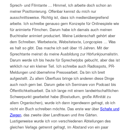
Sprech- und Filmtante … Himmel, ich arbeite doch schon an
meiner Positionierung. Offenbar kennst du mich nur
ausschnittsweise. Richtig ist, dass ich medienübergreifend
arbeite. Ich schreibe genauso gern Konzepte für Onlinespiele wie
für animierte Filmchen. Darum habe ich damals auch meinen
Buchtrailer animiert produziert. Meine Leidenschaft gehört aber
dem Schreiben. Werbetexte, Websitetexte, Longcopies … Was
es halt so gibt. Das mache ich seit über 15 Jahren. Mit der
Sprechtante meinst du meine Ausbildung zur Hörfunkjournalistin.
Darum werde ich bis heute für Sprecherjobs gebucht, aber das ist
wirklich nur ein kleiner Teil. Ich schreibe auch Radiospots, PR-
Meldungen und übernehme Pressearbeit. Da bin ich breit
aufgestellt. Zu allem Überfluss bringe ich anderen diese Dinge
auch noch gern bei. Darum gebe ich Seminare von Podcast bis
Öffentlichkeitsarbeit. Da ich lange mit einem landwirtschaftlichen
Schwerpunkt gearbeitet habe (Biostudium, große Affinität zu
allem Organischen), wurde ich dann irgendwann gefragt, ob ich
nicht ein Buch schreiben möchte. Das erste war über
Schafe und
Ziegen
, das zweite über Landfrauen und ihre Gärten.
Lustigerweise wurde ich von verschiedenen Abteilungen des
gleichen Verlags getrennt gefragt, im Abstand von ein paar