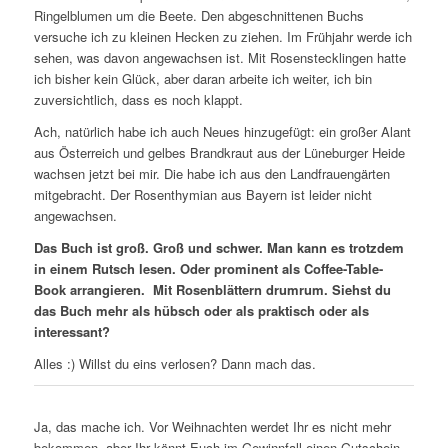
Ringelblumen um die Beete. Den abgeschnittenen Buchs
versuche ich zu kleinen Hecken zu ziehen. Im Frühjahr werde ich
sehen, was davon angewachsen ist. Mit Rosenstecklingen hatte
ich bisher kein Glück, aber daran arbeite ich weiter, ich bin
zuversichtlich, dass es noch klappt.
Ach, natürlich habe ich auch Neues hinzugefügt: ein großer Alant
aus Österreich und gelbes Brandkraut aus der Lüneburger Heide
wachsen jetzt bei mir. Die habe ich aus den Landfrauengärten
mitgebracht. Der Rosenthymian aus Bayern ist leider nicht
angewachsen.
Das Buch ist groß. Groß und schwer. Man kann es trotzdem
in einem Rutsch lesen. Oder prominent als Coffee-Table-
Book arrangieren. Mit Rosenblättern drumrum. Siehst du
das Buch mehr als hübsch oder als praktisch oder als
interessant?
Alles :) Willst du eins verlosen? Dann mach das.
Ja, das mache ich. Vor Weihnachten werdet Ihr es nicht mehr
bekommen, aber Ihr könnt Euch im Gewinnfall einen Gutschein