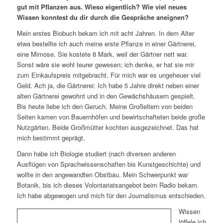
gut mit Pflanzen aus. Wieso eigentlich? Wie viel neues
Wissen konntest du dir durch die Gespräche aneignen?
Mein erstes Biobuch bekam ich mit acht Jahren. In dem Alter
etwa bestellte ich auch meine erste Pflanze in einer Gärtnerei,
eine Mimose. Sie kostete 8 Mark, weil der Gärtner nett war.
Sonst wäre sie wohl teurer gewesen; ich denke, er hat sie mir
zum Einkaufspreis mitgebracht. Für mich war es ungeheuer viel
Geld. Ach ja, die Gärtnerei: Ich habe 5 Jahre direkt neben einer
alten Gärtnerei gewohnt und in den Gewächshäusern gespielt.
Bis heute liebe ich den Geruch. Meine Großeltern von beiden
Seiten kamen von Bauernhöfen und bewirtschafteten beide große
Nutzgärten. Beide Großmütter kochten ausgezeichnet. Das hat
mich bestimmt geprägt.
Dann habe ich Biologie studiert (nach diversen anderen
Ausflügen von Sprachwissenschaften bis Kunstgeschichte) und
wollte in den angewandten Obstbau. Mein Schwerpunkt war
Botanik, bis ich dieses Volontariatsangebot beim Radio bekam.
Ich habe abgewogen und mich für den Journalismus entschieden.
Wissen
löffele ich