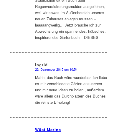
Stadtbibliothek ein Buch über
Regenversickerungsmulden ausgeliehen,
weil wir sowas im Außenbereich unseres
neuen Zuhauses anlegen müssen –
laaaaangweilig… Jetzt brauche ich zur
Abwechslung ein spannendes, hübsches,
inspirierendes Gartenbuch – DIESES!
Ingrid
22. Dezember 2015 um 10:54
sagte:
Mahh, das Buch wäre wunderbar, ich liebe
es mir verschiedene Gärten anzusehen
und mir neue Ideen zu holen , außerdem
wäre allein das Durchblättern des Buches
die reinste Erholung!
Wüst Marina