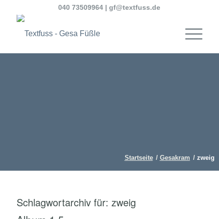
040 73509964
|
gf@textfuss.de
Startseite
/
Gesakram
/
zweig
Schlagwortarchiv für:
zweig