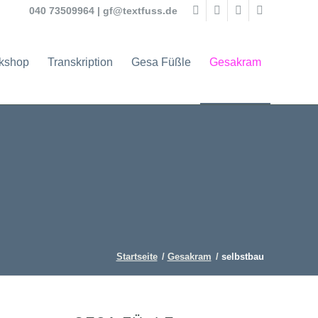
040 73509964
|
gf@textfuss.de
rkshop
Transkription
Gesa Füßle
Gesakram
Startseite
/
Gesakram
/
selbstbau