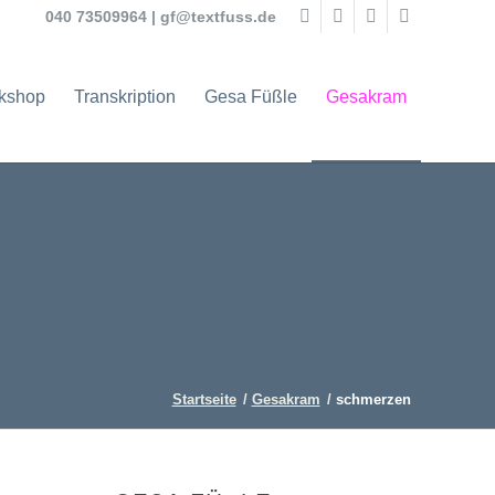
040 73509964
|
gf@textfuss.de
rkshop
Transkription
Gesa Füßle
Gesakram
Startseite
/
Gesakram
/
schmerzen