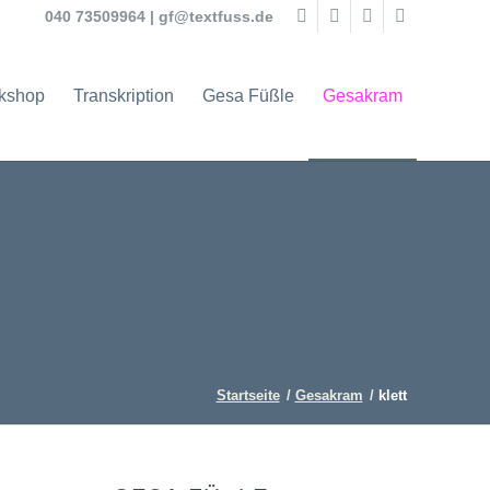
040 73509964
|
gf@textfuss.de
rkshop
Transkription
Gesa Füßle
Gesakram
Startseite
/
Gesakram
/
klett