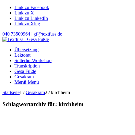
Link zu Facebook
Link zu X
Link zu LinkedIn
Link zu Xing
040 73509964
|
gf@textfuss.de
Übersetzung
Lektorat
Sütterlin-Workshop
Transkription
Gesa Füßle
Gesakram
Menü
Menü
Startseite
1
/
Gesakram
2
/
kirchheim
Schlagwortarchiv für:
kirchheim