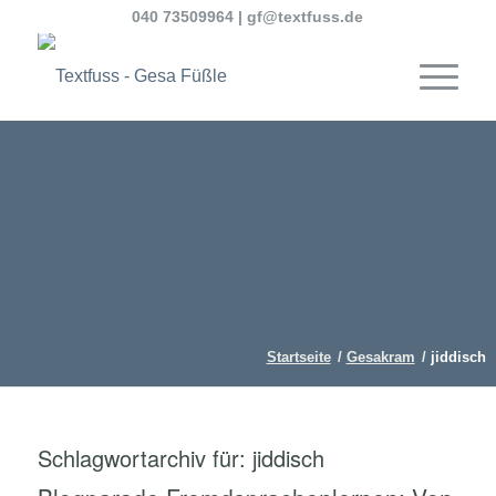
040 73509964
|
gf@textfuss.de
Startseite
/
Gesakram
/
jiddisch
Schlagwortarchiv für:
jiddisch